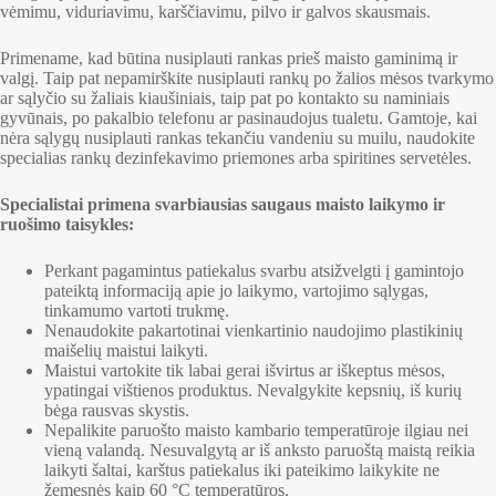
vėmimu, viduriavimu, karščiavimu, pilvo ir galvos skausmais.
Primename, kad būtina nusiplauti rankas prieš maisto gaminimą ir
valgį. Taip pat nepamirškite nusiplauti rankų po žalios mėsos tvarkymo
ar sąlyčio su žaliais kiaušiniais, taip pat po kontakto su naminiais
gyvūnais, po pakalbio telefonu ar pasinaudojus tualetu. Gamtoje, kai
nėra sąlygų nusiplauti rankas tekančiu vandeniu su muilu, naudokite
specialias rankų dezinfekavimo priemones arba spiritines servetėles.
Specialistai primena svarbiausias saugaus maisto laikymo ir
ruošimo taisykles:
Perkant pagamintus patiekalus svarbu atsižvelgti į gamintojo
pateiktą informaciją apie jo laikymo, vartojimo sąlygas,
tinkamumo vartoti trukmę.
Nenaudokite pakartotinai vienkartinio naudojimo plastikinių
maišelių maistui laikyti.
Maistui vartokite tik labai gerai išvirtus ar iškeptus mėsos,
ypatingai vištienos produktus. Nevalgykite kepsnių, iš kurių
bėga rausvas skystis.
Nepalikite paruošto maisto kambario temperatūroje ilgiau nei
vieną valandą. Nesuvalgytą ar iš anksto paruoštą maistą reikia
laikyti šaltai, karštus patiekalus iki pateikimo laikykite ne
žemesnės kaip 60 °C temperatūros.