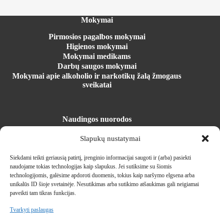
Mokymai
Pirmosios pagalbos mokymai
Higienos mokymai
Mokymai medikams
Darbų saugos mokymai
Mokymai apie alkoholio ir narkotikų žalą žmogaus
sveikatai
Naudingos nuorodos
Registracija į mokymus
Slapukų nustatymai
Mokymosi erdvė
Parduotuvė
Siekdami teikti geriausią patirtį, įrenginio informacijai saugoti ir (arba) pasiekti
Įrangos nuoma
naudojame tokias technologijas kaip slapukus.
Jei sutiksime su šiomis
Naujienos
technologijomis, galėsime apdoroti duomenis, tokius kaip naršymo elgsena arba
unikalūs ID šioje svetainėje.
Nesutikimas arba sutikimo atšaukimas gali neigiamai
Kontaktai
paveikti tam tikras funkcijas.
Tvarkyti paslaugas
Kontaktai