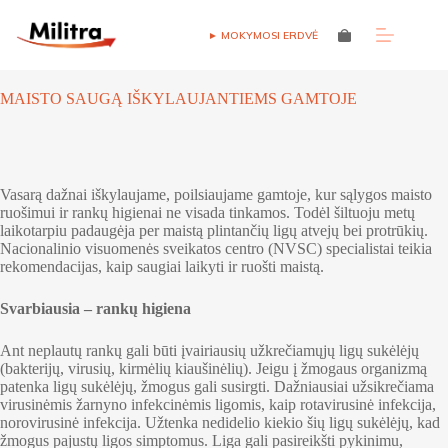
Skip
to
► MOKYMOSI ERDVĖ
Shopping
content
cart
MAISTO SAUGĄ IŠKYLAUJANTIEMS GAMTOJE
Vasarą dažnai iškylaujame, poilsiaujame gamtoje, kur sąlygos maisto
ruošimui ir rankų higienai ne visada tinkamos. Todėl šiltuoju metų
laikotarpiu padaugėja per maistą plintančių ligų atvejų bei protrūkių.
Nacionalinio visuomenės sveikatos centro (NVSC) specialistai teikia
rekomendacijas, kaip saugiai laikyti ir ruošti maistą.
Svarbiausia – rankų higiena
Ant neplautų rankų gali būti įvairiausių užkrečiamųjų ligų sukėlėjų
(bakterijų, virusių, kirmėlių kiaušinėlių). Jeigu į žmogaus organizmą
patenka ligų sukėlėjų, žmogus gali susirgti. Dažniausiai užsikrečiama
virusinėmis žarnyno infekcinėmis ligomis, kaip rotavirusinė infekcija,
norovirusinė infekcija. Užtenka nedidelio kiekio šių ligų sukėlėjų, kad
žmogus pajustų ligos simptomus. Liga gali pasireikšti pykinimu,