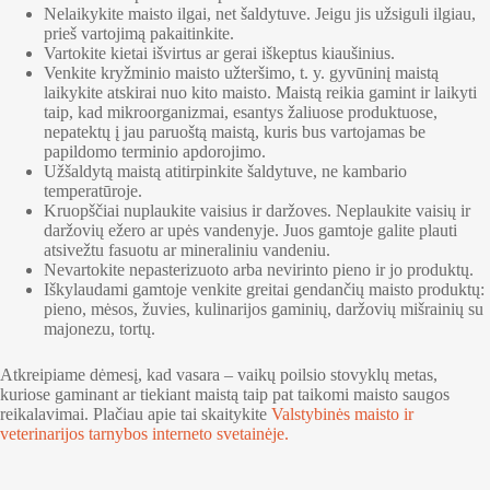
Nelaikykite maisto ilgai, net šaldytuve. Jeigu jis užsiguli ilgiau,
prieš vartojimą pakaitinkite.
Vartokite kietai išvirtus ar gerai iškeptus kiaušinius.
Venkite kryžminio maisto užteršimo, t. y. gyvūninį maistą
laikykite atskirai nuo kito maisto. Maistą reikia gamint ir laikyti
taip, kad mikroorganizmai, esantys žaliuose produktuose,
nepatektų į jau paruoštą maistą, kuris bus vartojamas be
papildomo terminio apdorojimo.
Užšaldytą maistą atitirpinkite šaldytuve, ne kambario
temperatūroje.
Kruopščiai nuplaukite vaisius ir daržoves. Neplaukite vaisių ir
daržovių ežero ar upės vandenyje. Juos gamtoje galite plauti
atsivežtu fasuotu ar mineraliniu vandeniu.
Nevartokite nepasterizuoto arba nevirinto pieno ir jo produktų.
Iškylaudami gamtoje venkite greitai gendančių maisto produktų:
pieno, mėsos, žuvies, kulinarijos gaminių, daržovių mišrainių su
majonezu, tortų.
Atkreipiame dėmesį, kad vasara – vaikų poilsio stovyklų metas,
kuriose gaminant ar tiekiant maistą taip pat taikomi maisto saugos
reikalavimai. Plačiau apie tai skaitykite
Valstybinės maisto ir
veterinarijos tarnybos interneto svetainėje.