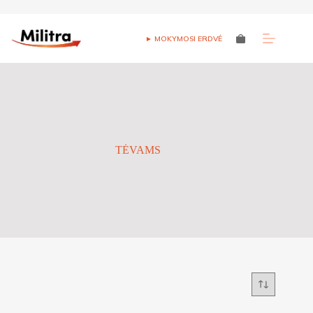
Skip
to
► MOKYMOSI ERDVĖ
Shopping
content
cart
TĖVAMS