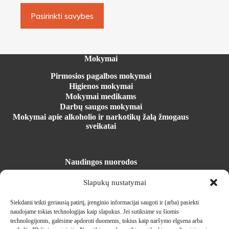
price
price
This
Pasirinkti savybes
was:
is:
product
89.00 €.
35.00 €.
has
multiple
variants.
The
Mokymai
options
may
Pirmosios pagalbos mokymai
be
Higienos mokymai
chosen
Mokymai medikams
on
Darbų saugos mokymai
the
Mokymai apie alkoholio ir narkotikų žalą žmogaus
product
sveikatai
page
Naudingos nuorodos
Registracija į mokymus
Slapukų nustatymai
Mokymosi erdvė
Parduotuvė
Siekdami teikti geriausią patirtį, įrenginio informacijai saugoti ir (arba) pasiekti
Įrangos nuoma
naudojame tokias technologijas kaip slapukus.
Jei sutiksime su šiomis
Naujienos
technologijomis, galėsime apdoroti duomenis, tokius kaip naršymo elgsena arba