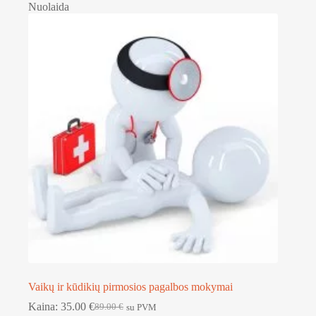
Nuolaida
Vaikų ir kūdikių pirmosios pagalbos mokymai
Kaina:
35.00
€
89.00
€
su PVM
Original
Current