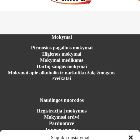
Mokymai
Pirmosios pagalbos mokymai
Higienos mokymai
Mokymai medikams
Darbų saugos mokymai
Mokymai apie alkoholio ir narkotikų žalą žmogaus
sveikatai
Naudingos nuorodos
Registracija į mokymus
Mokymosi erdvė
Parduotuvė
Įrangos nuoma
Naujienos
Slapukų nustatymai