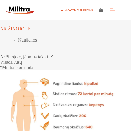
Skip
to
► MOKYMOSI ERDVĖ
Shopping
content
cart
AR ŽINOJOTE…
Naujienos
Ar žinojote, įdomūs faktai 🌸
Visada Jūsų
“Militra”komanda