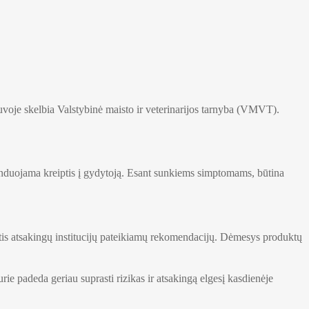
oje skelbia Valstybinė maisto ir veterinarijos tarnyba (VMVT).
menduojama kreiptis į gydytoją. Esant sunkiems simptomams, būtina
aikytis atsakingų institucijų pateikiamų rekomendacijų. Dėmesys produktų
urie padeda geriau suprasti rizikas ir atsakingą elgesį kasdienėje