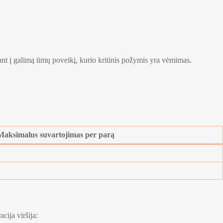
ant į galimą ūmų poveikį, kurio kritinis požymis yra vėmimas.
Maksimalus suvartojimas per parą
cija viršija: