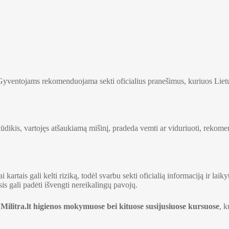
ventojams rekomenduojama sekti oficialius pranešimus, kuriuos Lietuv
kūdikis, vartojęs atšaukiamą mišinį, pradeda vemti ar viduriuoti, reko
 kartais gali kelti riziką, todėl svarbu sekti oficialią informaciją ir l
s gali padėti išvengti nereikalingų pavojų.
i
Militra.lt higienos mokymuose bei kituose susijusiuose kursuose
, k