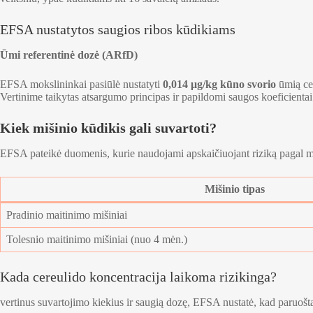
EFSA nustatytos saugios ribos kūdikiams
Ūmi referentinė dozė (ARfD)
EFSA mokslininkai pasiūlė nustatyti
0,014 μg/kg kūno svorio
ūmią cer
Vertinime taikytas atsargumo principas ir papildomi saugos koeficientai
Kiek mišinio kūdikis gali suvartoti?
EFSA pateikė duomenis, kurie naudojami apskaičiuojant riziką pagal m
Mišinio tipas
Pradinio maitinimo mišiniai
Tolesnio maitinimo mišiniai (nuo 4 mėn.)
Kada cereulido koncentracija laikoma rizikinga?
vertinus suvartojimo kiekius ir saugią dozę, EFSA nustatė, kad paruoštam