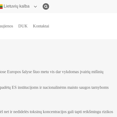
Lietuvių kalba
aujienos
DUK
Kontaktai
iose Europos šalyse šiuo metu vis dar vykdomas įvairių mišinių
padėtų ES institucijoms ir nacionalinėms maisto saugos tarnyboms
l net ir nedidelės toksinų koncentracijos gali tapti reikšmingu rizikos