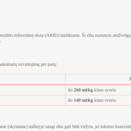
eulido referentinę dozę (ARfD) kūdikiams. Ši riba nustatyta atsižvelgi
.
aksimalų suvartojimą per parą:
iki
260 ml/kg
kūno svorio
iki
140 ml/kg
kūno svorio
e (skystame) mišinyje saugi riba gali būti viršyta, jei toksino koncentra