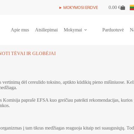
0.00
€
► MOKYMOSI ERDVĖ
Shopping
cart
Apie mus
Atsiliepimai
Mokymai
Parduotuvė
N
OTI TĖVAI IR GLOBĖJAI
vertinimą dėl cereulido toksino, aptikto kūdikių pieno mišiniuose. Kel
 medžiaga.
s Komisija paprašė EFSA kuo greičiau pateikti rekomendacijas, kurios 
inkos.
ų organizmas į tam tikras medžiagas reaguoja kitaip nei suaugusiųjų. Todė