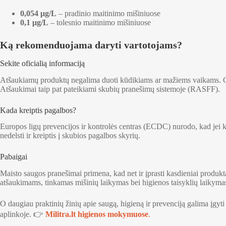
0,054 μg/L
– pradinio maitinimo mišiniuose
0,1 μg/L
– tolesnio maitinimo mišiniuose
Ką rekomenduojama daryti vartotojams?
Sekite oficialią informaciją
Atšaukiamų produktų negalima duoti kūdikiams ar mažiems vaikams. Gy
Atšaukimai taip pat pateikiami skubių pranešimų sistemoje (RASFF).
Kada kreiptis pagalbos?
Europos ligų prevencijos ir kontrolės centras (ECDC) nurodo, kad jei 
nedelsti ir kreiptis į skubios pagalbos skyrių.
Pabaigai
Maisto saugos pranešimai primena, kad net ir įprasti kasdieniai produktai
atšaukimams, tinkamas mišinių laikymas bei higienos taisyklių laikymasi
O daugiau praktinių žinių apie saugą, higieną ir prevenciją galima įgyt
aplinkoje. 👉
Militra.lt higienos mokymuose
.