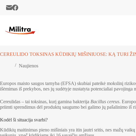
Skip
to
content
CEREULIDO TOKSINAS KŪDIKIŲ MIŠINIUOSE: KĄ TURI ŽIN
Naujienos
Europos maisto saugos tarnyba (EFSA) skubiai pateikė mokslinį rizikos 
išėmimas iš prekybos, nes jų sudėtyje nustatyta potencialiai pavojinga
Cereulidas – tai toksinas, kurį gamina bakterija
Bacillus cereus
. Europo
priimti sprendimus dėl produktų saugumo bei galimo jų pašalinimo iš r
Kodėl ši situacija svarbi?
Kūdikių maitinimas pieno mišiniais yra itin jautri sritis, nes mažų vaik
veiksniu, ypač kūdikiams iki 16 savaičių amžiaus.