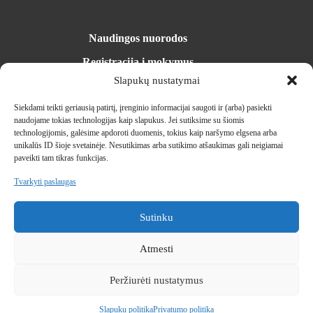
Naudingos nuorodos
Registracija į mokymus
Mokymosi erdvė
Slapukų nustatymai
Parduotuvė
Įrangos nuoma
Siekdami teikti geriausią patirtį, įrenginio informacijai saugoti ir (arba) pasiekti
Naujienos
naudojame tokias technologijas kaip slapukus.
Jei sutiksime su šiomis
Kontaktai
technologijomis, galėsime apdoroti duomenis, tokius kaip naršymo elgsena arba
unikalūs ID šioje svetainėje.
Nesutikimas arba sutikimo atšaukimas gali neigiamai
paveikti tam tikras funkcijas.
Kontaktai
Tvarkyti paslaugas
info@militra.lt
Sutinku
+370 (610) 00141
S. Žukausko g. 35, Vilnius
Atmesti
Peržiurėti nustatymus
Slapuku politika
Privatumo politika