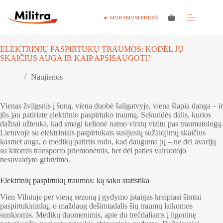
Skip
to
► MOKYMOSI ERDVĖ
Shopping
content
cart
ELEKTRINIŲ PASPIRTUKŲ TRAUMOS: KODĖL JŲ
SKAIČIUS AUGA IR KAIP APSISAUGOTI?
Naujienos
Vienas žvilgsnis į šoną, viena duobė šaligatvyje, viena šlapia danga – ir
jūs jau patiriate elektrinio paspirtuko traumą. Sekundės dalis, kurios
dažnai užtenka, kad smagi kelionė namo virstų vizitu pas traumatologą.
Lietuvoje su elektriniais paspirtukais susijusių sužalojimų skaičius
kasmet auga, o medikų patirtis rodo, kad dauguma jų – ne dėl avarijų
su kitomis transporto priemonėmis, bet dėl paties vairuotojo
nesuvaldyto griuvimo.
Elektrinių paspirtukų traumos: ką sako statistika
Vien Vilniuje per vieną sezoną į gydymo įstaigas kreipiasi šimtai
paspirtukininkų, o maždaug dešimtadalis šių traumų laikomos
sunkiomis. Medikų duomenimis, apie du trečdaliams į ligoninę