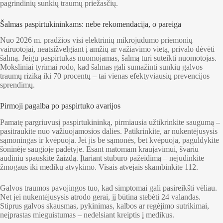
pagrindinių sunkių traumų priežasčių.
Šalmas paspirtukininkams: nebe rekomendacija, o pareiga
Nuo 2026 m. pradžios visi elektrinių mikrojudumo priemonių
vairuotojai, neatsižvelgiant į amžių ar važiavimo vietą, privalo dėvėti
šalmą. Jeigu paspirtukas nuomojamas, šalmą turi suteikti nuomotojas.
Moksliniai tyrimai rodo, kad šalmas gali sumažinti sunkių galvos
traumų riziką iki 70 procentų – tai vienas efektyviausių prevencijos
sprendimų.
Pirmoji pagalba po paspirtuko avarijos
Pamatę pargriuvusį paspirtukininką, pirmiausia užtikrinkite saugumą –
pasitraukite nuo važiuojamosios dalies. Patikrinkite, ar nukentėjusysis
sąmoningas ir kvėpuoja. Jei jis be sąmonės, bet kvėpuoja, paguldykite
šoninėje saugioje padėtyje. Esant matomam kraujavimui, švariu
audiniu spauskite žaizdą. Įtariant stuburo pažeidimą – nejudinkite
žmogaus iki medikų atvykimo. Visais atvejais skambinkite 112.
Galvos traumos pavojingos tuo, kad simptomai gali pasireikšti vėliau.
Net jei nukentėjusysis atrodo gerai, jį būtina stebėti 24 valandas.
Stiprus galvos skausmas, pykinimas, kalbos ar regėjimo sutrikimai,
neįprastas mieguistumas – nedelsiant kreiptis į medikus.