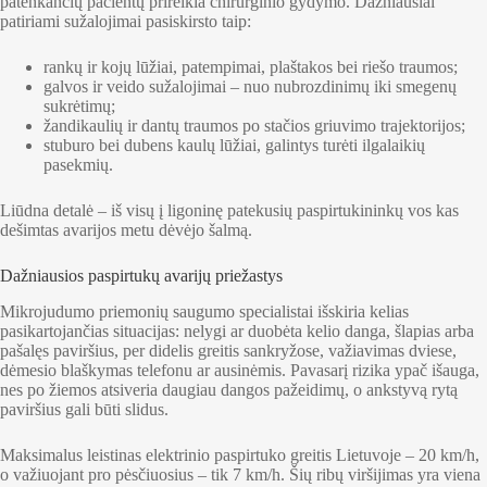
patenkančių pacientų prireikia chirurginio gydymo. Dažniausiai
patiriami sužalojimai pasiskirsto taip:
rankų ir kojų lūžiai, patempimai, plaštakos bei riešo traumos;
galvos ir veido sužalojimai – nuo nubrozdinimų iki smegenų
sukrėtimų;
žandikaulių ir dantų traumos po stačios griuvimo trajektorijos;
stuburo bei dubens kaulų lūžiai, galintys turėti ilgalaikių
pasekmių.
Liūdna detalė – iš visų į ligoninę patekusių paspirtukininkų vos kas
dešimtas avarijos metu dėvėjo šalmą.
Dažniausios paspirtukų avarijų priežastys
Mikrojudumo priemonių saugumo specialistai išskiria kelias
pasikartojančias situacijas: nelygi ar duobėta kelio danga, šlapias arba
pašalęs paviršius, per didelis greitis sankryžose, važiavimas dviese,
dėmesio blaškymas telefonu ar ausinėmis. Pavasarį rizika ypač išauga,
nes po žiemos atsiveria daugiau dangos pažeidimų, o ankstyvą rytą
paviršius gali būti slidus.
Maksimalus leistinas elektrinio paspirtuko greitis Lietuvoje – 20 km/h,
o važiuojant pro pėsčiuosius – tik 7 km/h. Šių ribų viršijimas yra viena