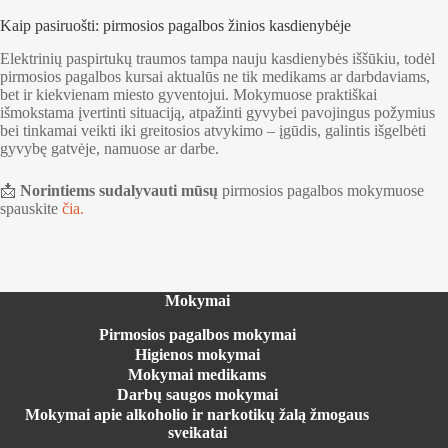
Kaip pasiruošti: pirmosios pagalbos žinios kasdienybėje
Elektrinių paspirtukų traumos tampa nauju kasdienybės iššūkiu, todėl
pirmosios pagalbos kursai aktualūs ne tik medikams ar darbdaviams,
bet ir kiekvienam miesto gyventojui. Mokymuose praktiškai
išmokstama įvertinti situaciją, atpažinti gyvybei pavojingus požymius
bei tinkamai veikti iki greitosios atvykimo – įgūdis, galintis išgelbėti
gyvybę gatvėje, namuose ar darbe.
📩
Norintiems sudalyvauti mūsų
pirmosios pagalbos mokymuose
spauskite
čia.
Mokymai
Pirmosios pagalbos mokymai
Higienos mokymai
Mokymai medikams
Darbų saugos mokymai
Mokymai apie alkoholio ir narkotikų žalą žmogaus
sveikatai