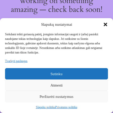
working on something
amazing — check back soon!
Slapukų nustatymai
Siekdami teikti geriausią patirtį, įrenginio informacijai saugoti ir (arba) pasiekti
naudojame tokias technologijas kaip slapukus.
Jei sutiksime su šiomis
technologijomis, galėsime apdoroti duomenis, tokius kaip naršymo elgsena arba
unikalūs ID šioje svetainėje.
Nesutikimas arba sutikimo atšaukimas gali neigiamai
paveikti tam tikras funkcijas.
Tvarkyti paslaugas
Sutinku
Atmesti
Peržiurėti nustatymus
Slapuku politika
Privatumo politika