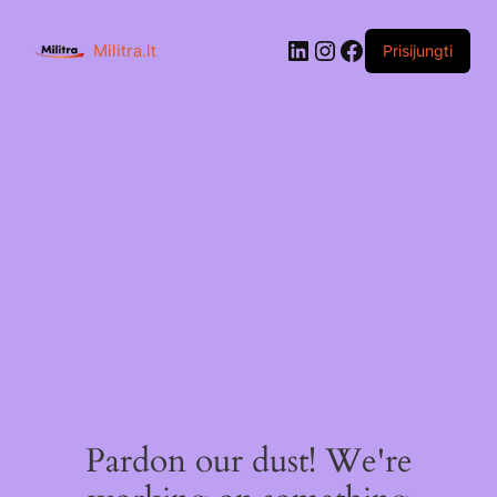
Skip
to
LinkedIn
Instagram
Facebook
content
Militra.lt
Prisijungti
Pardon our dust! We're