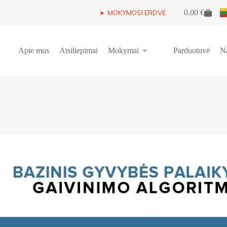
0.00
€
► MOKYMOSI ERDVĖ
Shopping
cart
Apie mus
Atsiliepimai
Mokymai
Parduotuvė
N