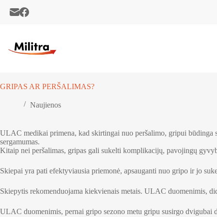
Skip
to
content
GRIPAS AR PERŠALIMAS?
Naujienos
ULAC medikai primena, kad skirtingai nuo peršalimo, gripui būdinga sta
sergamumas.
Kitaip nei peršalimas, gripas gali sukelti komplikacijų, pavojingų gyv
Skiepai yra pati efektyviausia priemonė, apsauganti nuo gripo ir jo suk
Skiepytis rekomenduojama kiekvienais metais. ULAC duomenimis, didži
ULAC duomenimis, pernai gripo sezono metu gripu susirgo dvigubai dau