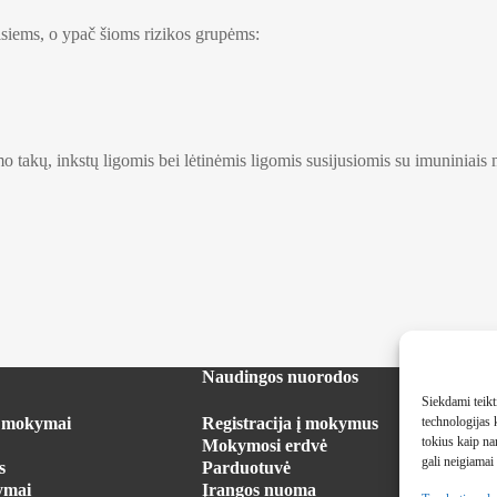
isiems, o ypač šioms rizikos grupėms:
mo takų, inkstų ligomis bei lėtinėmis ligomis susijusiomis su imuniniai
Naudingos nuorodos
Siekdami teikti
technologijas 
s mokymai
Registracija į mokymus
tokius kaip na
Mokymosi erdvė
gali neigiamai 
s
Parduotuvė
ymai
Įrangos nuoma