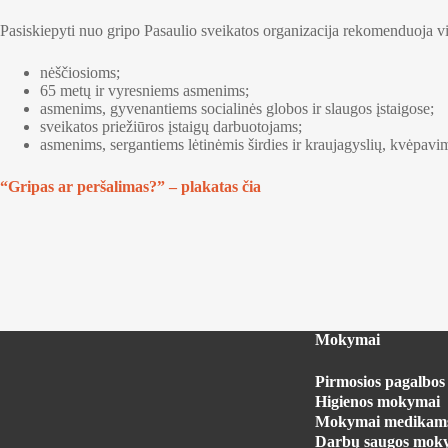
Pasiskiepyti nuo gripo Pasaulio sveikatos organizacija rekomenduoja v
nėščiosioms;
65 metų ir vyresniems asmenims;
asmenims, gyvenantiems socialinės globos ir slaugos įstaigose;
sveikatos priežiūros įstaigų darbuotojams;
asmenims, sergantiems lėtinėmis širdies ir kraujagyslių, kvėpavi
“Gripas ar peršalimas?” – plakatas čia
Mokymai
Pirmosios pagalbo
Higienos mokymai
Mokymai medikam
Darbų saugos mok