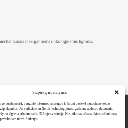
s mechanizmais ir sergantiems onkologinėmis ligomis.
Slapukų nustatymai
Kontaktai
 geriausią patirtį, įrenginio informacijai saugoti ir (arba) pasiekti naudojame tokias
kaip slapukus.
Jei sutiksime su šiomis technologijomis, galėsime apdoroti duomenis,
info@militra.lt
ršymo elgsena arba unikalūs ID šioje svetainėje.
Nesutikimas arba sutikimo atšaukimas
+370 (610) 00141
paveikti tam tikras funkcijas.
S. Žukausko g. 35, Vilnius