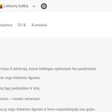
Lietuvių kalba
aujienos
DUK
Kontaktai
viena iš infekcijų, kuriai būdingas epideminis bei pandeminis
ie sega lėtinėmis ligomis.
ių ligų paūmėjimo ir kitų.
usio – vasario mėnesiais.
ų sirgo lėtinėmis ligomis ir buvo nepasiskiepiję nuo gripo.