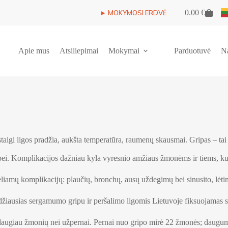
0.00
€
► MOKYMOSI ERDVĖ
Shopping
cart
Apie mus
Atsiliepimai
Mokymai
Parduotuvė
N
igi ligos pradžia, aukšta temperatūra, raumenų skausmai. Gripas – tai 
ybei. Komplikacijos dažniau kyla vyresnio amžiaus žmonėms ir tiems, kur
eliamų komplikacijų: plaučių, bronchų, ausų uždegimų bei sinusito, lėtin
ausias sergamumo gripu ir peršalimo ligomis Lietuvoje fiksuojamas sa
giau žmonių nei užpernai. Pernai nuo gripo mirė 22 žmonės; dauguma j