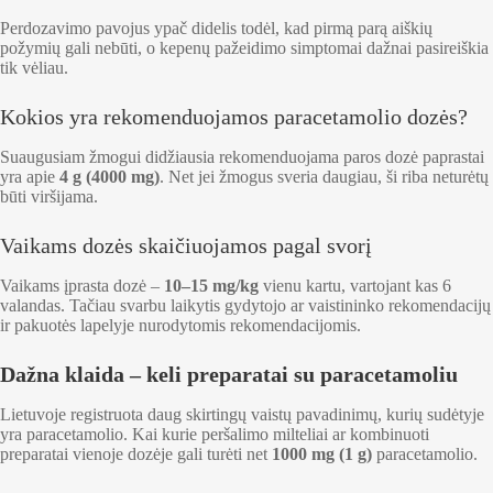
Perdozavimo pavojus ypač didelis todėl, kad pirmą parą aiškių
požymių gali nebūti, o kepenų pažeidimo simptomai dažnai pasireiškia
tik vėliau.
Kokios yra rekomenduojamos paracetamolio dozės?
Suaugusiam žmogui didžiausia rekomenduojama paros dozė paprastai
yra apie
4 g (4000 mg)
. Net jei žmogus sveria daugiau, ši riba neturėtų
būti viršijama.
Vaikams dozės skaičiuojamos pagal svorį
Vaikams įprasta dozė –
10–15 mg/kg
vienu kartu, vartojant kas 6
valandas. Tačiau svarbu laikytis gydytojo ar vaistininko rekomendacijų
ir pakuotės lapelyje nurodytomis rekomendacijomis.
Dažna klaida – keli preparatai su paracetamoliu
Lietuvoje registruota daug skirtingų vaistų pavadinimų, kurių sudėtyje
yra paracetamolio. Kai kurie peršalimo milteliai ar kombinuoti
preparatai vienoje dozėje gali turėti net
1000 mg (1 g)
paracetamolio.