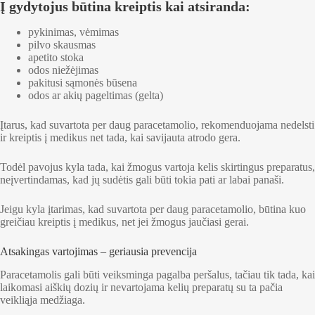
Į gydytojus būtina kreiptis kai atsiranda:
pykinimas, vėmimas
pilvo skausmas
apetito stoka
odos niežėjimas
pakitusi sąmonės būsena
odos ar akių pageltimas (gelta)
Įtarus, kad suvartota per daug paracetamolio, rekomenduojama nedelsti
ir kreiptis į medikus net tada, kai savijauta atrodo gera.
Todėl pavojus kyla tada, kai žmogus vartoja kelis skirtingus preparatus,
neįvertindamas, kad jų sudėtis gali būti tokia pati ar labai panaši.
Jeigu kyla įtarimas, kad suvartota per daug paracetamolio, būtina kuo
greičiau kreiptis į medikus, net jei žmogus jaučiasi gerai.
Atsakingas vartojimas – geriausia prevencija
Paracetamolis gali būti veiksminga pagalba peršalus, tačiau tik tada, kai
laikomasi aiškių dozių ir nevartojama kelių preparatų su ta pačia
veikliąja medžiaga.