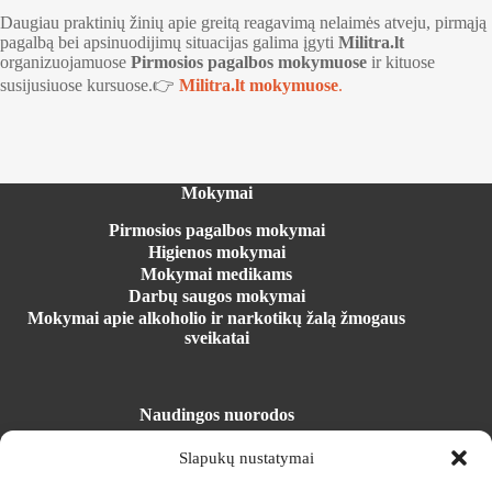
Daugiau praktinių žinių apie greitą reagavimą nelaimės atveju, pirmąją
pagalbą bei apsinuodijimų situacijas galima įgyti
Militra.lt
organizuojamuose
Pirmosios pagalbos mokymuose
ir kituose
susijusiuose kursuose.👉
Militra.lt mokymuose
.
Mokymai
Pirmosios pagalbos mokymai
Higienos mokymai
Mokymai medikams
Darbų saugos mokymai
Mokymai apie alkoholio ir narkotikų žalą žmogaus
sveikatai
Naudingos nuorodos
Registracija į mokymus
Slapukų nustatymai
Mokymosi erdvė