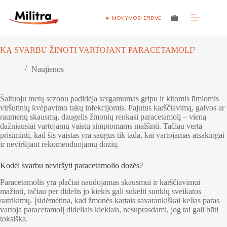
Skip
to
► MOKYMOSI ERDVĖ
Shopping
content
cart
KĄ SVARBU ŽINOTI VARTOJANT PARACETAMOLĮ?
Naujienos
Šaltuoju metų sezonu padidėja sergamumas gripu ir kitomis ūmiomis
viršutinių kvėpavimo takų infekcijomis. Pajutus karščiavimą, galvos ar
raumenų skausmą, daugelis žmonių renkasi paracetamolį – vieną
dažniausiai vartojamų vaistų simptomams malšinti. Tačiau verta
prisiminti, kad šis vaistas yra saugus tik tada, kai vartojamas atsakingai
ir neviršijant rekomenduojamų dozių.
Kodėl svarbu neviršyti paracetamolio dozės?
Paracetamolis yra plačiai naudojamas skausmui ir karščiavimui
mažinti, tačiau per didelis jo kiekis gali sukelti sunkių sveikatos
sutrikimų. Įsidėmėtina, kad žmonės kartais savarankiškai kelias paras
vartoja paracetamolį dideliais kiekiais, nesuprasdami, jog tai gali būti
toksiška.