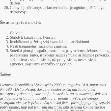
darbus.
Gamyboje dirbantys elektrotechninius įrenginius prižiūrintys
darbuotojai.
Šie asmenys turi mokėti:
Gaivinti.
Stabdyti kraujavimą, tvarstyti.
Imobilizuoti pažeistą sritį esant lūžimui ar išnirimui.
Nešti traumuotus, sužalotus asmenis.
Suteikti pirmąją pagalbą asmenims, patyrusiems elektros traumą,
paveiktiems žaibo, ištiktiems saulės smūgio ar šilumos poveikio,
sušalusiems, skendusiems, užspringusiems, netekusiems
sąmonės, įkąstiems vabzdžio ar gyvūno.
Šaltinis:
Lietuvos Respublikos Vyriausybės 2003 m. gegužės 14 d. nutarimas
Nr. 590 „Dėl profesijų, darbų ir veiklos sričių darbuotojų bei
transporto priemonių vairuotojų, buvusių kartu su nukentėjusiaisiais
ar ligoniais nelaimingų atsitikimų ar ūmaus gyvybei pavojingo
susirgimo vietose ir privalančių suteikti jiems pirmąją pagalbą, sąrašo
patvirtinimo, taip pat įstatymų nustatytų kitų asmenų kompetencijos