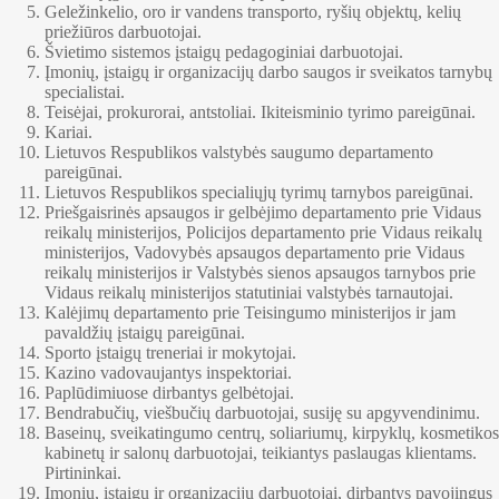
Geležinkelio, oro ir vandens transporto, ryšių objektų, kelių
priežiūros darbuotojai.
Švietimo sistemos įstaigų pedagoginiai darbuotojai.
Įmonių, įstaigų ir organizacijų darbo saugos ir sveikatos tarnybų
specialistai.
Teisėjai, prokurorai, antstoliai. Ikiteisminio tyrimo pareigūnai.
Kariai.
Lietuvos Respublikos valstybės saugumo departamento
pareigūnai.
Lietuvos Respublikos specialiųjų tyrimų tarnybos pareigūnai.
Priešgaisrinės apsaugos ir gelbėjimo departamento prie Vidaus
reikalų ministerijos, Policijos departamento prie Vidaus reikalų
ministerijos, Vadovybės apsaugos departamento prie Vidaus
reikalų ministerijos ir Valstybės sienos apsaugos tarnybos prie
Vidaus reikalų ministerijos statutiniai valstybės tarnautojai.
Kalėjimų departamento prie Teisingumo ministerijos ir jam
pavaldžių įstaigų pareigūnai.
Sporto įstaigų treneriai ir mokytojai.
Kazino vadovaujantys inspektoriai.
Paplūdimiuose dirbantys gelbėtojai.
Bendrabučių, viešbučių darbuotojai, susiję su apgyvendinimu.
Baseinų, sveikatingumo centrų, soliariumų, kirpyklų, kosmetikos
kabinetų ir salonų darbuotojai, teikiantys paslaugas klientams.
Pirtininkai.
Įmonių, įstaigų ir organizacijų darbuotojai, dirbantys pavojingus