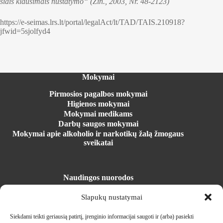
šiais klausimais nustatymo“ (Žin., 2003, Nr. 48-2123)
https://e-seimas.lrs.lt/portal/legalAct/lt/TAD/TAIS.210918?
jfwid=5sjolfyd4
Mokymai
Pirmosios pagalbos mokymai
Higienos mokymai
Mokymai medikams
Darbų saugos mokymai
Mokymai apie alkoholio ir narkotikų žalą žmogaus
sveikatai
Naudingos nuorodos
Registracija į mokymus
Slapukų nustatymai
Mokymosi erdvė
Parduotuvė
Siekdami teikti geriausią patirtį, įrenginio informacijai saugoti ir (arba) pasiekti