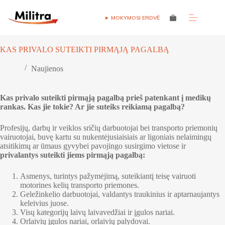
Skip
to
► MOKYMOSI ERDVĖ
Shopping
content
cart
KAS PRIVALO SUTEIKTI PIRMĄJĄ PAGALBĄ
Naujienos
Kas privalo suteikti pirmąją pagalbą prieš patenkant į medikų
rankas. Kas jie tokie? Ar jie suteiks reikiamą pagalbą?
Profesijų, darbų ir veiklos sričių darbuotojai bei transporto priemonių
vairuotojai, buvę kartu su nukentėjusiaisiais ar ligoniais nelaimingų
atsitikimų ar ūmaus gyvybei pavojingo susirgimo vietose ir
privalantys suteikti jiems pirmąją pagalbą:
Asmenys, turintys pažymėjimą, suteikiantį teisę vairuoti
motorines kelių transporto priemones.
Geležinkelio darbuotojai, valdantys traukinius ir aptarnaujantys
keleivius juose.
Visų kategorijų laivų laivavedžiai ir įgulos nariai.
Orlaivių įgulos nariai, orlaivių palydovai.