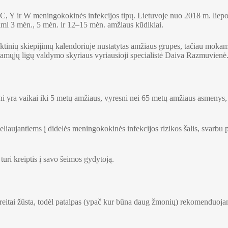
, Y ir W meningokokinės infekcijos tipų. Lietuvoje nuo 2018 m. liepos
jami 3 mėn., 5 mėn. ir 12–15 mėn. amžiaus kūdikiai.
ktinių skiepijimų kalendoriuje nustatytas amžiaus grupes, tačiau mokam
amųjų ligų valdymo skyriaus vyriausioji specialistė Daiva Razmuvienė
i yra vaikai iki 5 metų amžiaus, vyresni nei 65 metų amžiaus asmenys, 
liaujantiems į didelės meningokokinės infekcijos rizikos šalis, svarbu p
turi kreiptis į savo šeimos gydytoją.
reitai žūsta, todėl patalpas (ypač kur būna daug žmonių) rekomenduojama