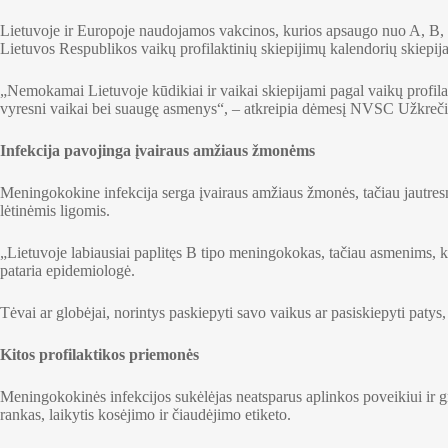
Lietuvoje ir Europoje naudojamos vakcinos, kurios apsaugo nuo A, B, C
Lietuvos Respublikos vaikų profilaktinių skiepijimų kalendorių skiepi
„Nemokamai Lietuvoje kūdikiai ir vaikai skiepijami pagal vaikų profila
vyresni vaikai bei suaugę asmenys“, – atkreipia dėmesį NVSC Užkreči
Infekcija pavojinga įvairaus amžiaus žmonėms
Meningokokine infekcija serga įvairaus amžiaus žmonės, tačiau jautresn
lėtinėmis ligomis.
„Lietuvoje labiausiai paplitęs B tipo meningokokas, tačiau asmenims, ke
pataria epidemiologė.
Tėvai ar globėjai, norintys paskiepyti savo vaikus ar pasiskiepyti patys, 
Kitos profilaktikos priemonės
Meningokokinės infekcijos sukėlėjas neatsparus aplinkos poveikiui ir g
rankas, laikytis kosėjimo ir čiaudėjimo etiketo.