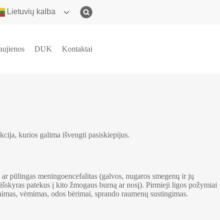
Lietuvių kalba
aujienos
DUK
Kontaktai
ija, kurios galima išvengti pasiskiepijus.
s) ar pūlingas meningoencefalitas (galvos, nugaros smegenų ir jų
s išskyras patekus į kito žmogaus burną ar nosį). Pirmieji ligos požymiai
kinimas, vėmimas, odos bėrimai, sprando raumenų sustingimas.