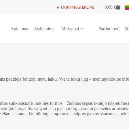
0.00
€
► MOKYMOSI ERDVĖ
Shopping
cart
Apie mus
Atsiliepimai
Mokymai
Parduotuvė
N
 padidėja šaltuoju metų laiku. Viena tokių ligų – meningokokinė infekc
urios sunkiausios klinikinės formos – žaibinis sepsis (kraujo užkrėtima
etu (bučiuojantis, valgant iš tų pačių indų, užkratui per seiles ar nosie
Vėliau atsiranda kiti būdingi simptomai – stiprus galvos skausmas, py