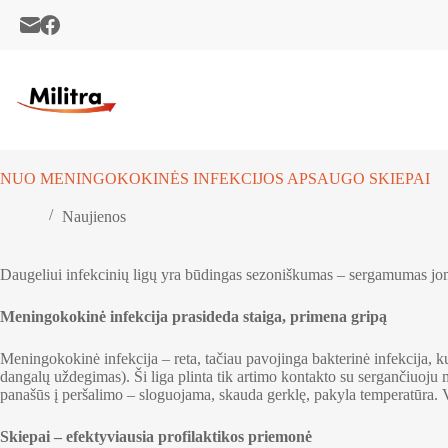
Skip
to
content
NUO MENINGOKOKINĖS INFEKCIJOS APSAUGO SKIEPAI
Naujienos
Daugeliui infekcinių ligų yra būdingas sezoniškumas – sergamumas jomis
Meningokokinė infekcija prasideda staiga, primena gripą
Meningokokinė infekcija – reta, tačiau pavojinga bakterinė infekcija, k
dangalų uždegimas). Ši liga plinta tik artimo kontakto su sergančiuoju m
panašūs į peršalimo – sloguojama, skauda gerklę, pakyla temperatūra. 
Skiepai – efektyviausia profilaktikos priemonė