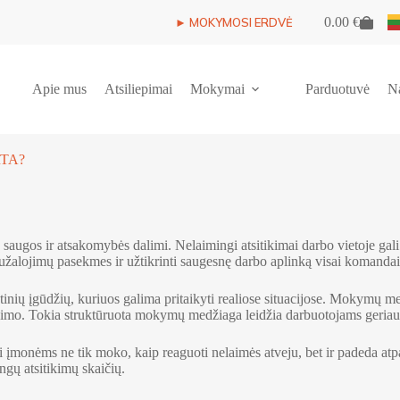
0.00
€
► MOKYMOSI ERDVĖ
Shopping
cart
Apie mus
Atsiliepimai
Mokymai
Parduotuvė
N
TA?
s ir atsakomybės dalimi. Nelaimingi atsitikimai darbo vietoje gali įvykt
užalojimų pasekmes ir užtikrinti saugesnę darbo aplinką visai komandai
ių įgūdžių, kuriuos galima pritaikyti realiose situacijose. Mokymų me
mo. Tokia struktūruota mokymų medžiaga leidžia darbuotojams geriau sup
onėms ne tik moko, kaip reaguoti nelaimės atveju, bet ir padeda atpažin
ngų atsitikimų skaičių.