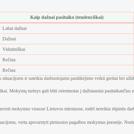
Kaip dažnai pasitaiko (tendenciškai)
Labai dažnai
Dažnai
Vidutiniškai
Rečiau
Rečiau
tuacijoms ir suteikia darbuotojams pasitikėjimo veikti greitai bei užtik
ikai. Mokymų turinys gali būti orientuotas į dažniausiai pasitaikančias n
ravesti mokymus visuose Lietuvos miestuose, todėl nereikia rūpintis dar
 situacijoms, verta apsvarstyti pirmosios pagalbos mokymus įmonėje. N