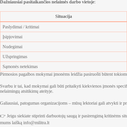
Dažniausiai pasitaikančios nelaimės darbo vietoje
:
Situacija
Paslydimai / kritimai
Įsipjovimai
Nudegimai
Užspringimas
Sąmonės netekimas
Pirmosios pagalbos mokymai įmonėms leidžia pasiruošti būtent tokioms si
Svarbu ir tai, kad mokymai gali būti pritaikyti kiekvienos įmonės specif
nelaimingų atsitikimų ateityje.
Galiausiai, patogumas organizacijoms – mūsų lektoriai gali atvykti ir p
👉 Jeigu siekiate stiprinti darbuotojų saugą ir pasirengimą kritinėms
mums laišką info@militra.lt