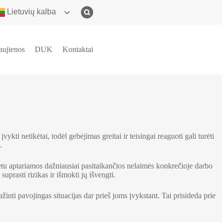
Lietuvių kalba
aujienos
DUK
Kontaktai
i netikėtai, todėl gebėjimas greitai ir teisingai reaguoti gali turėti
.
tu aptariamos dažniausiai pasitaikančios nelaimės konkrečioje darbo
rasti rizikas ir išmokti jų išvengti.
ti pavojingas situacijas dar prieš joms įvykstant. Tai prisideda prie