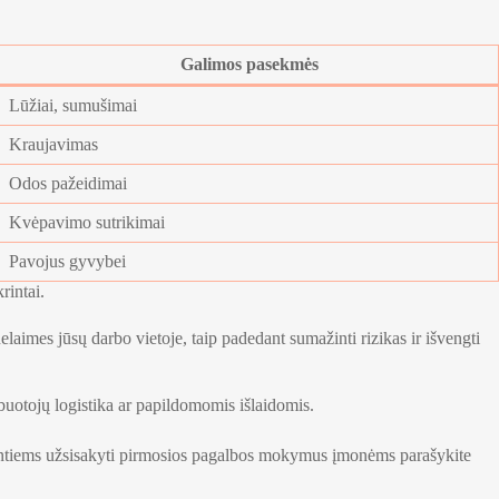
Galimos pasekmės
Lūžiai, sumušimai
Kraujavimas
Odos pažeidimai
Kvėpavimo sutrikimai
Pavojus gyvybei
rintai.
elaimes jūsų darbo vietoje, taip padedant sumažinti rizikas ir išvengti
buotojų logistika ar papildomomis išlaidomis.
orintiems užsisakyti pirmosios pagalbos mokymus įmonėms parašykite