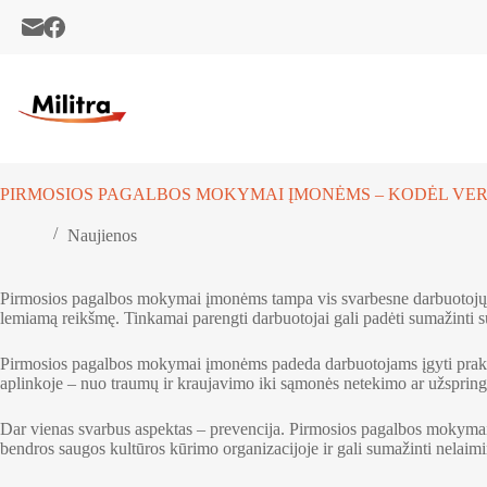
Skip
to
content
PIRMOSIOS PAGALBOS MOKYMAI ĮMONĖMS – KODĖL VER
Naujienos
Pirmosios pagalbos mokymai įmonėms tampa vis svarbesne darbuotojų saugo
lemiamą reikšmę. Tinkamai parengti darbuotojai gali padėti sumažinti s
Pirmosios pagalbos mokymai įmonėms padeda darbuotojams įgyti praktin
aplinkoje – nuo traumų ir kraujavimo iki sąmonės netekimo ar užspringi
Dar vienas svarbus aspektas – prevencija. Pirmosios pagalbos mokymai įm
bendros saugos kultūros kūrimo organizacijoje ir gali sumažinti nelaimi