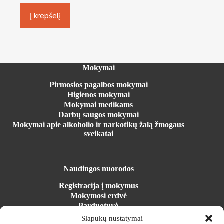
Į krepšelį
Mokymai
Pirmosios pagalbos mokymai
Higienos mokymai
Mokymai medikams
Darbų saugos mokymai
Mokymai apie alkoholio ir narkotikų žalą žmogaus
sveikatai
Naudingos nuorodos
Registracija į mokymus
Mokymosi erdvė
Parduotuvė
Įrangos nuoma
Slapukų nustatymai