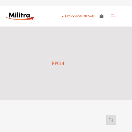
Skip
to
► MOKYMOSI ERDVĖ
Shopping
content
cart
PP014