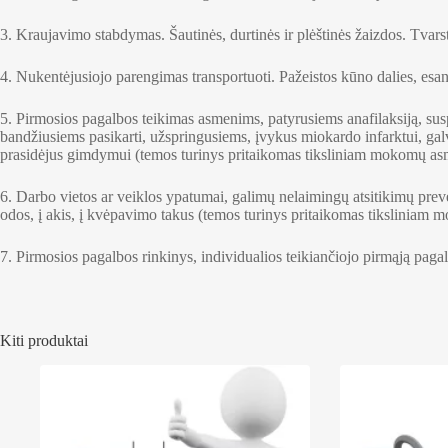
3. Kraujavimo stabdymas. Šautinės, durtinės ir plėštinės žaizdos. Tvar
4. Nukentėjusiojo parengimas transportuoti. Pažeistos kūno dalies, esa
5. Pirmosios pagalbos teikimas asmenims, patyrusiems anafilaksiją, sus
bandžiusiems pasikarti, užspringusiems, įvykus miokardo infarktui, gal
prasidėjus gimdymui (temos turinys pritaikomas tiksliniam mokomų asme
6. Darbo vietos ar veiklos ypatumai, galimų nelaimingų atsitikimų p
odos, į akis, į kvėpavimo takus (temos turinys pritaikomas tiksliniam 
7. Pirmosios pagalbos rinkinys, individualios teikiančiojo pirmąją pag
Kiti produktai