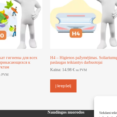
ат гигиены для всех
H4 – Higienos pažymėjimas. Soliariumų
оприкасающихся к
paslaugas teikiantys darbuotojai
уктам
Kaina:
14.98
€
su PVM
u PVM
Į krepšelį
Naudingos nuorodos
Siekdami teikti