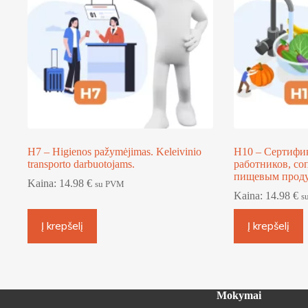
H7 – Higienos pažymėjimas. Keleivinio
H10 – Сертифик
transporto darbuotojams.
работников, с
пищевым прод
Kaina:
14.98
€
su PVM
Kaina:
14.98
€
s
Į krepšelį
Į krepšelį
Mokymai