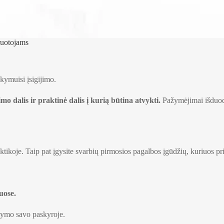
ruotojams
ymuisi įsigijimo.
 dalis ir praktinė dalis į kurią būtina atvykti.
Pažymėjimai išduodam
aktikoje. Taip pat įgysite svarbių pirmosios pagalbos įgūdžių, kuriuos pr
uose.
ikymo savo paskyroje.