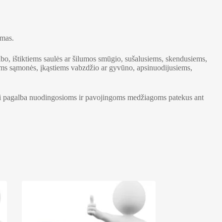
imas.
bo, ištiktiems saulės ar šilumos smūgio, sušalusiems, skendusiems,
iems sąmonės, įkąstiems vabzdžio ar gyvūno, apsinuodijusiems,
ji pagalba nuodingosioms ir pavojingoms medžiagoms patekus ant