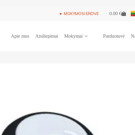
0.00
€
► MOKYMOSI ERDVĖ
Shopping
cart
Apie mus
Atsiliepimai
Mokymai
Parduotuvė
N