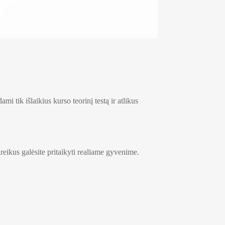
i tik išlaikius kurso teorinį testą ir atlikus
ireikus galėsite pritaikyti realiame gyvenime.