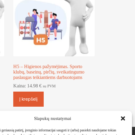
H5 – Higienos pažymėjimas. Sporto
klubų, baseinų, pirčių, sveikatingumo
paslaugas teikiantiems darbuotojams
Kaina:
14.98
€
su PVM
Į krepšelį
Slapukų nustatymai
Kontaktai
 geriausią patirtį, įrenginio informacijai saugoti ir (arba) pasiekti naudojame tokias