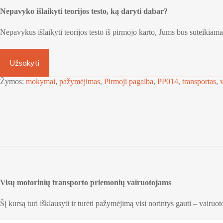
Nepavyko išlaikyti teorijos testo, ką daryti dabar?
Nepavykus išlaikyti teorijos testo iš pirmojo karto, Jums bus suteikiama
A
Užsakyti
l
t
e
Žymos:
mokymai
,
pažymėjimas
,
Pirmoji pagalba
,
PP014
,
transportas
,
r
n
a
t
i
v
e
:
Visų motorinių transporto priemonių
vairuotojams
Šį kursą turi išklausyti ir turėti pažymėjimą visi norintys gauti – vairuoto