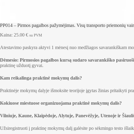
PP014 – Pirmos pagalbos pažymėjimas. Visų transporto priemonių vai
Kaina:
25.00
€
su PVM
Atestavimo paskyra aktyvi 1 mėnesį nuo medžiagos savarankiškam mok
Dėmesio:
Pirmosios pagalbos kursą sudaro savarankiško pasiruošimo
praktinę užduotį gyvai.
Kam reikalinga praktinė mokymų dalis?
Praktinėje mokymų dalyje išmoksite teorijoje įgytas žinias pritaikyti pr
Kokiuose miestuose organizuojama praktinė mokymų dalis?
Vilniuje, Kaune, Klaipėdoje, Alytuje, Panevėžyje, Utenoje ir Šiauli
Užsiregistruoti į praktinę mokymų dalį galėsite po sėkmingo testo išla