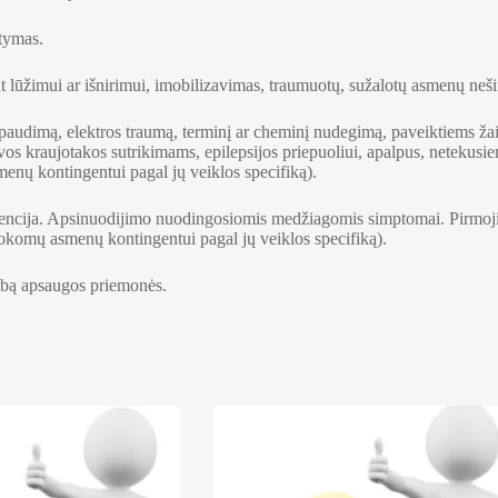
stymas.
nt lūžimui ar išnirimui, imobilizavimas, traumuotų, sužalotų asmenų neš
paudimą, elektros traumą, terminį ar cheminį nudegimą, paveiktiems žai
vos kraujotakos sutrikimams, epilepsijos priepuoliui, apalpus, netekus
nų kontingentui pagal jų veiklos specifiką).
revencija. Apsinuodijimo nuodingosiomis medžiagomis simptomai. Pirmo
mokomų asmenų kontingentui pagal jų veiklos specifiką).
albą apsaugos priemonės.