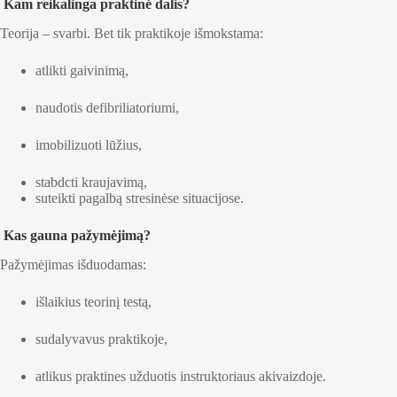
Kam reikalinga praktinė dalis?
Teorija – svarbi. Bet tik praktikoje išmokstama:
atlikti gaivinimą,
naudotis defibriliatoriumi,
imobilizuoti lūžius,
stabdcti kraujavimą,
suteikti pagalbą stresinėse situacijose.
Kas gauna pažymėjimą?
Pažymėjimas išduodamas:
išlaikius teorinį testą,
sudalyvavus praktikoje,
atlikus praktines užduotis instruktoriaus akivaizdoje.