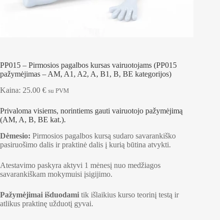
PP015 – Pirmosios pagalbos kursas vairuotojams (PP015
pažymėjimas – AM, A1, A2, A, B1, B, BE kategorijos)
Kaina:
25.00
€
su PVM
Privaloma visiems, norintiems gauti vairuotojo pažymėjimą
(AM, A, B, BE kat.).
Dėmesio:
Pirmosios pagalbos kursą sudaro savarankiško
pasiruošimo dalis ir praktinė dalis į kurią būtina atvykti.
Atestavimo paskyra aktyvi 1 mėnesį nuo medžiagos
savarankiškam mokymuisi įsigijimo.
Pažymėjimai išduodami
tik išlaikius kurso teorinį testą ir
atlikus praktinę užduotį gyvai.