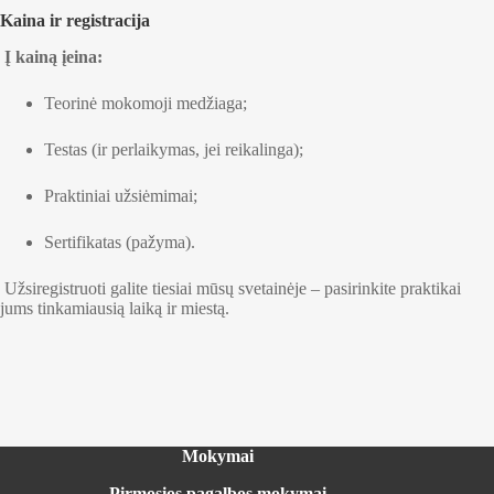
Kaina ir registracija
Į kainą įeina:
Teorinė mokomoji medžiaga;
Testas (ir perlaikymas, jei reikalinga);
Praktiniai užsiėmimai;
Sertifikatas (pažyma).
Užsiregistruoti galite tiesiai mūsų svetainėje – pasirinkite praktikai
jums tinkamiausią laiką ir miestą.
Mokymai
Pirmosios pagalbos mokymai