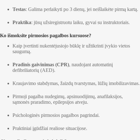
Testas
: Galima perlaikyti po 3 dienų, jei neišlaikėte pirmą kartą.
Praktika
: jūsų užsiregistruotu laiku, gyvai su instruktoriais.
Ko išmoksite pirmosios pagalbos kursuose?
Kaip įvertinti nukentėjusiojo būklę ir užtikrinti įvykio vietos
saugumą.
Pradinis gaivinimas (CPR)
, naudojant automatinį
defibriliatorių (AED).
Kraujavimo stabdymas, žaizdų tvarstymas, lūžių imobilizavimas.
Pirmoji pagalba nudegimų, apsinuodijimų, anafilaksijos,
sąmonės praradimo, epilepsijos atveju.
Psichologinės pirmosios pagalbos pagrindai.
Praktiniai įgūdžiai realiose situacijose.