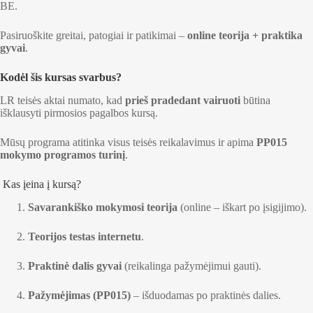
BE.
Pasiruoškite greitai, patogiai ir patikimai –
online teorija + praktika
gyvai
.
Kodėl šis kursas svarbus?
LR teisės aktai numato, kad
prieš pradedant vairuoti
būtina
išklausyti pirmosios pagalbos kursą.
Mūsų programa atitinka visus teisės reikalavimus ir apima
PP015
mokymo programos turinį
.
Kas įeina į kursą?
Savarankiško mokymosi teorija
(online – iškart po įsigijimo).
Teorijos testas internetu
.
Praktinė dalis gyvai
(reikalinga pažymėjimui gauti).
Pažymėjimas (PP015)
– išduodamas po praktinės dalies.