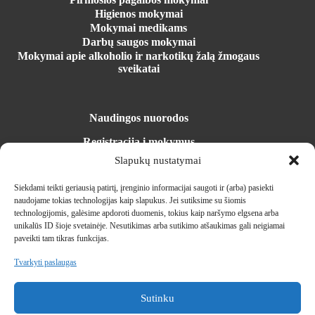
Higienos mokymai
Mokymai medikams
Darbų saugos mokymai
Mokymai apie alkoholio ir narkotikų žalą žmogaus
sveikatai
Naudingos nuorodos
Registracija į mokymus
Mokymosi erdvė
Slapukų nustatymai
Parduotuvė
Įrangos nuoma
Siekdami teikti geriausią patirtį, įrenginio informacijai saugoti ir (arba) pasiekti
Naujienos
naudojame tokias technologijas kaip slapukus.
Jei sutiksime su šiomis
Kontaktai
technologijomis, galėsime apdoroti duomenis, tokius kaip naršymo elgsena arba
unikalūs ID šioje svetainėje.
Nesutikimas arba sutikimo atšaukimas gali neigiamai
paveikti tam tikras funkcijas.
Kontaktai
Tvarkyti paslaugas
info@militra.lt
Sutinku
+370 (610) 00141
S. Žukausko g. 35, Vilnius