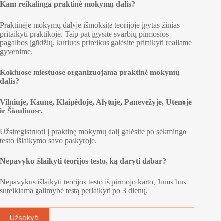
Kam reikalinga praktinė mokymų dalis?
Praktinėje mokymų dalyje išmoksite teorijoje įgytas žinias
pritaikyti praktikoje. Taip pat įgysite svarbių pirmosios
pagalbos įgūdžių, kuriuos prireikus galėsite pritaikyti realiame
gyvenime.
Kokiuose miestuose organizuojama praktinė mokymų
dalis?
Vilniuje, Kaune, Klaipėdoje, Alytuje, Panevėžyje, Utenoje
ir Šiauliuose.
Užsiregistruoti į praktinę mokymų dalį galėsite po sėkmingo
testo išlaikymo savo paskyroje.
Nepavyko išlaikyti teorijos testo, ką daryti dabar?
Nepavykus išlaikyti teorijos testo iš pirmojo karto, Jums bus
suteikiama galimybė testą perlaikyti po 3 dienų.
A
Užsakyti
l