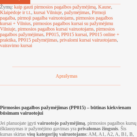
t
Žymų:
kaip gauti pirmosios pagalbos pažymėjimą
,
Kaune
,
e
Klaipėdoje ir t.t.
,
kursai Vilniuje
,
pažymėjimas
,
Pirmoji
r
pagalba
,
pirmoji pagalba vairuotojams
,
pirmosios pagalbos
n
kursai + Vilnius
,
pirmosios pagalbos kursai su pažymėjimu
a
Vilniuje
,
pirmosios pagalbos kursai vairuotojams
,
pirmosios
t
pagalbos pažymėjimas
,
PP015
,
PP015 kursai
,
PP015 online +
i
praktika
,
PP015 pažymėjimas
,
privalomi kursai vairuotojams
,
v
vairavimo kursai
e
:
Aprašymas
Pirmosios pagalbos pažymėjimas (PP015) – būtinas kiekvienam
būsimam vairuotojui
Jei planuojate įgyti
vairuotojo pažymėjimą
, pirmosios pagalbos kursų
išklausymas ir pažymėjimo gavimas yra
privalomas žingsnis
. Šis
kursas skirtas
visų kategorijų vairuotojams
: AM, A1, A2, A, B1, B,