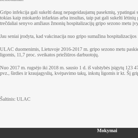
Gripo infekcija gali sukelti daug nepageidaujamų pasekmių, ypatingai 
tokias kaip miokardo infarktas arba insultas, taip pat gali sukelti lėtin
trečdaliai senyvo amžiaus žmonių hospitalizacijų gripo sezono metu įvyks
Jau seniai įrodyta, kad vakcinacija nuo gripo sumažina hospitalizacijos i
ULAC duomenimis, Lietuvoje 2016-2017 m. gripo sezono metu paskiepyti
ligomis, 11,7 proc. sveikatos priežiūros darbuotojų.
Nuo 2017 m. rugsėjo iki 2018 m. sausio 1 d. iš valstybės įsigytų 123 
pvz., širdies ir kraujagyslių, kvėpavimo takų, inkstų ligomis ir kt. Šį g
Šaltinis: ULAC
Mokymai