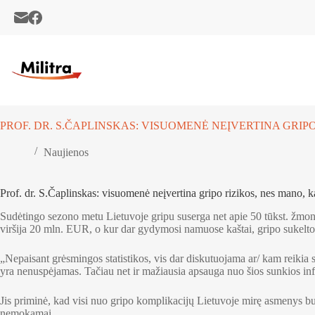
Skip
to
content
PROF. DR. S.ČAPLINSKAS: VISUOMENĖ NEĮVERTINA GRIP
Naujienos
Prof. dr. S.Čaplinskas: visuomenė neįvertina gripo rizikos, nes mano, ka
Sudėtingo sezono metu Lietuvoje gripu suserga net apie 50 tūkst. žmonių
viršija 20 mln. EUR, o kur dar gydymosi namuose kaštai, gripo sukelto
„Nepaisant grėsmingos statistikos, vis dar diskutuojama ar/ kam reikia sk
yra nenuspėjamas. Tačiau net ir mažiausia apsauga nuo šios sunkios inf
Jis priminė, kad visi nuo gripo komplikacijų Lietuvoje mirę asmenys buv
nemokamai.