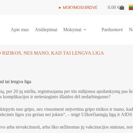
0.00
€
► MOKYMOSI ERDVĖ
Shopping
cart
Apie mus
Atsiliepimai
Mokymai
Parduotuvė
N
O RIZIKOS, NES MANO, KAD TAI LENGVA LIGA
d tai lengva liga
, per 20 jų miršta, registruojama per tris milijonus apsilankymų pas še
s komplikacijos ir netiesioginės išlaidos dėl nedarbingumo?
iepytis nuo gripo, nes visuomenė neįvertina gripo rizikos ir mano, kad ta
ekcinės ligos yra geriau nei jokios“, – teigė Užkrečiamųjų ligų ir AIDS
o arba nevakcinuoti, arba liko nežinomas jų vakcinacijos statusas, nors 