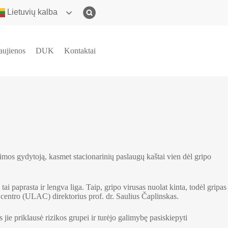
Lietuvių kalba
aujienos
DUK
Kontaktai
imos gydytoją, kasmet stacionarinių paslaugų kaštai vien dėl gripo
i paprasta ir lengva liga. Taip, gripo virusas nuolat kinta, todėl gripas
 centro (ULAC) direktorius prof. dr. Saulius Čaplinskas.
jie priklausė rizikos grupei ir turėjo galimybę pasiskiepyti