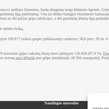
senyvo amžiaus žmonėms, kurių dauguma serga lėtinėmis ligomis. Gripo 
ių gretutinių ligų paūmėjimą. Visa tai didina brangiai visuomenei kainuoja
ta ne dėl pačios gripo infekcijos, o dėl gretutinių lėtinių ligų paūmėji
r mirties riziką,
 109 877 rizikos grupei priklausantys asmenys: 56,6 proc. 65 m. ir v
470 sezoninio gripo vakcinų dozių buvo įskiepyta 120 838 (97,9 %).
Dau
ripo sezoną
savo lėšomis
nuo gripo pasiskiepijo 28 304 suaugusieji. Praė
Naudingos nuorodos
Siekdami teikti