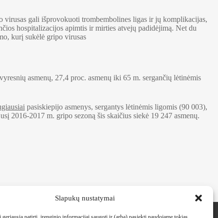
virusas gali išprovokuoti trombembolines ligas ir jų komplikacijas,
nčios hospitalizacijos apimtis ir mirties atvejų padidėjimą. Net du
mo, kurį sukėlė gripo virusas
yresnių asmenų, 27,4 proc. asmenų iki 65 m. sergančių lėtinėmis
giausiai
pasiskiepijo asmenys, sergantys lėtinėmis ligomis (90 003),
jusį 2016-2017 m. gripo sezoną šis skaičius siekė 19 247 asmenų.
Slapukų nustatymai
Kontaktai
 geriausią patirtį, įrenginio informacijai saugoti ir (arba) pasiekti naudojame tokias