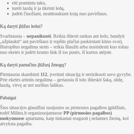
eiti pramintu taku,
turėti lazdą ir ja tikrinti ledą,
judėti čiuožiant, neatitraukiant kojų nuo paviršiaus.
Ką daryti įlūžus ledui?
Svarbiausia –
nepanikuoti
. Reikia ištiesti rankas ant ledo, bandyti
„užplaukti“ ant paviršiaus ir ropštis plačiai paskirstant kūno svorį.
Išsiropštus negalima stotis – reikia šliaužti arba nusiridenti kuo toliau
nuo eketės ir judėti kranto link iš tos pusės, iš kurios atėjote.
Ką daryti pamačius įlūžusį žmogų?
Pirmiausia skambinti
112
, įvertinti situaciją ir nerizikuoti savo gyvybe.
Prie eketės artintis negalima – geriausia iš tolo ištieskti šaką, slidę,
lazdą, virvę ar net surištus šalikus.
Pabaigai
Šios situacijos glaudžiai susijusios su pirmosios pagalbos įgūdžiais,
todėl Militra.lt organizuojamuose
PP (pirmosios pagalbos)
mokymuose
aptariama, kaip tinkamai reaguoti į nelaimes žiemą, kol
atvyksta pagalba.