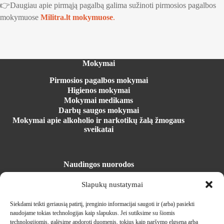
👉Daugiau apie pirmąją pagalbą galima sužinoti pirmosios pagalbos
mokymuose
Militra.lt mokymuose
.
Mokymai
Pirmosios pagalbos mokymai
Higienos mokymai
Mokymai medikams
Darbų saugos mokymai
Mokymai apie alkoholio ir narkotikų žalą žmogaus
sveikatai
Naudingos nuorodos
Registracija į mokymus
Slapukų nustatymai
Mokymosi erdvė
Parduotuvė
Siekdami teikti geriausią patirtį, įrenginio informacijai saugoti ir (arba) pasiekti
Įrangos nuoma
naudojame tokias technologijas kaip slapukus.
Jei sutiksime su šiomis
Naujienos
technologijomis, galėsime apdoroti duomenis, tokius kaip naršymo elgsena arba