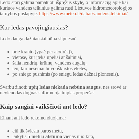
Ledo storį galima pamatuoti išgręžus skylę, o informaciją apie kai
kuriuos vandens telkinius galima rasti Lietuvos hidrometeorologijos
tarnybos puslapyje:
https://www.meteo.lt/dabar/vandens-telkiniai/
Kur ledas pavojingiausias?
Ledo danga dažniausiai būna silpnesnė:
prie kranto (ypač per atodrėkį),
vietose, kur įteka upeliai ar šaltiniai,
šalia nendrių, krūmų, vandens augalų,
ten, kur neseniai buvo iškirstos eketės,
po sniego pusnimis (po sniegu ledas dažnai plonesnis).
Svarbu žinoti:
upių ledas niekada nebūna saugus
, nes srovė ar
nevienodas dugnas suformuoja trapias properšas.
Kaip saugiai vaikščioti ant ledo?
Einant ant ledo rekomenduojama:
eiti tik šviesiu paros metu,
laikytis
5 metrų atstumo
vienas nuo kito,