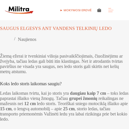
Skip
to
► MOKYMOSI ERDVĖ
Shopping
content
cart
SAUGUS ELGESYS ANT VANDENS TELKINIŲ LEDO
Naujienos
Žiemą ežerai ir tvenkiniai vilioja pasivaikščiojimais, čiuožinėjimu ar
žvejyba, tačiau ledas gali būti itin klastingas. Net ir atrodantis tvirtas
paviršius ne visada yra saugus, nes ledo storis gali skirtis net kelių
metrų atstumu.
Koks ledo storis laikomas saugiu?
Ledas laikomas tvirtu, kai jo storis yra
daugiau kaip 7 cm
– toks ledas
paprastai išlaiko vieną žmogų. Tačiau
grupei žmonių
reikalingas ne
mažesnis nei
12 cm
ledo storis. Teoriškai sniego motociklą išlaiko apie
15 cm
, o lengvą automobilį – apie
25 cm
, storio ledas, tačiau
transporto priemonėmis Važinėti ledu yra labai rizikinga prie bet kokio
ledo.